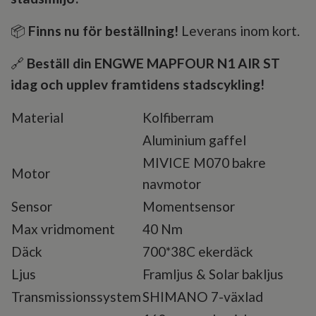
📦
Finns nu för beställning!
Leverans inom kort.
🔗
Beställ din ENGWE MAPFOUR N1 AIR ST
idag och upplev framtidens stadscykling!
Material
Kolfiberram
Aluminium gaffel
MIVICE M070 bakre
Motor
navmotor
Sensor
Momentsensor
Max vridmoment
40 Nm
Däck
700*38C ekerdäck
Ljus
Framljus & Solar bakljus
Transmissionssystem
SHIMANO 7-växlad