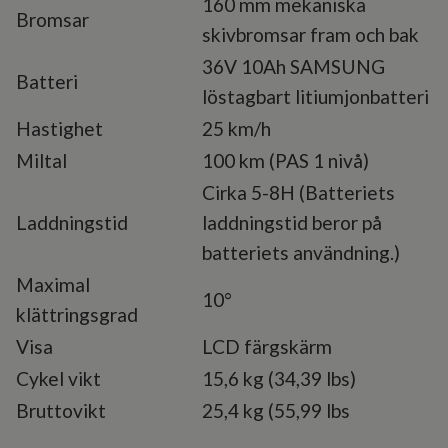
160 mm mekaniska
Bromsar
skivbromsar fram och bak
36V 10Ah SAMSUNG
Batteri
löstagbart litiumjonbatteri
Hastighet
25 km/h
Miltal
100 km (PAS 1 nivå)
Cirka 5-8H (Batteriets
Laddningstid
laddningstid beror på
batteriets användning.)
Maximal
10°
klättringsgrad
Visa
LCD färgskärm
Cykel vikt
15,6 kg (34,39 lbs)
Bruttovikt
25,4 kg (55,99 lbs