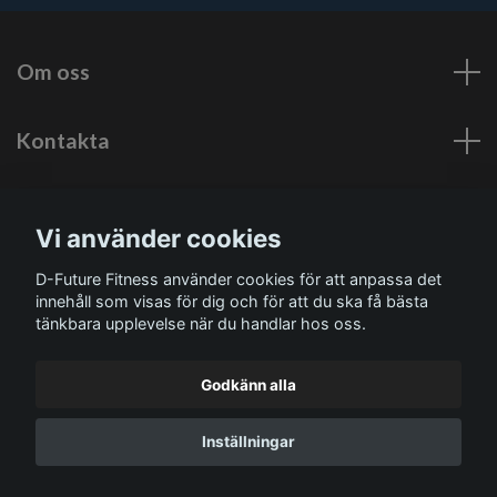
Om oss
Kontakta
Läs mer
Vi använder cookies
Sociala medier
D-Future Fitness använder cookies för att anpassa det
innehåll som visas för dig och för att du ska få bästa
tänkbara upplevelse när du handlar hos oss.
Godkänn alla
© 2026 D-Future Fitness
Inställningar