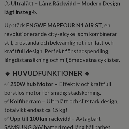
🚴
Ultralätt – Lång Räckvidd – Modern Design
lågt insteg
🚴
Upptäck
ENGWE MAPFOUR N1 AIR ST
, en
revolutionerande city-elcykel som kombinerar
stil, prestanda och bekvämlighet i en lätt och
kraftfull design. Perfekt för stadspendling,
långdistansåkning och miljömedvetna cyklister.
🔹 HUVUDFUNKTIONER 🔹
✅
250W hub Motor
– Effektiv och kraftfull
borstlös motor för smidig stadskörning.
✅
Kolfiberram
– Ultralätt och slitstark design,
totalvikt endast ca 15 kg!
✅
Upp till 100 km räckvidd
– Avtagbart
SAMSUNG 36V batteri med lång hållbarhet.