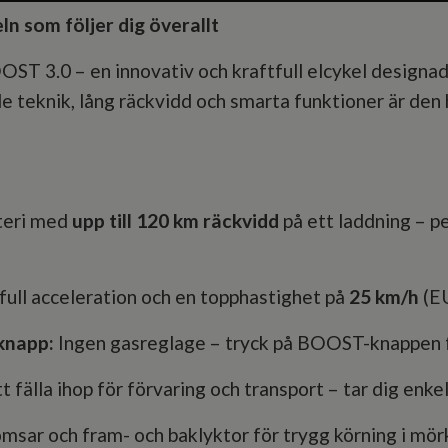
 som följer dig överallt
3.0 – en innovativ och kraftfull elcykel designad f
e teknik, lång räckvidd och smarta funktioner är den 
teri med
upp till 120 km räckvidd
på ett laddning – p
ull acceleration och en topphastighet på
25 km/h
(EU
knapp:
Ingen gasreglage – tryck på BOOST-knappen fö
t fälla ihop för förvaring och transport – tar dig enke
msar och fram- och baklyktor för trygg körning i mör