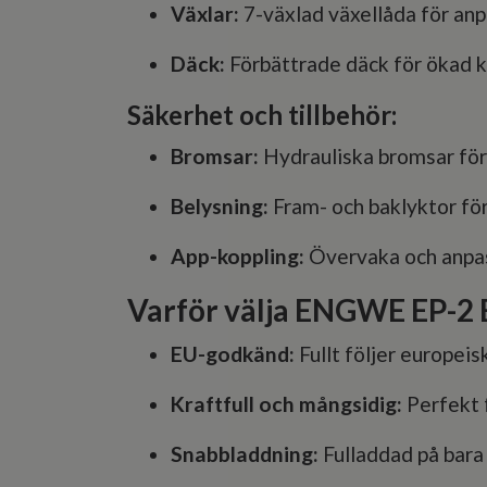
Växlar:
7-växlad växellåda för an
Däck:
Förbättrade däck för ökad k
Säkerhet och tillbehör:
Bromsar:
Hydrauliska bromsar för 
Belysning:
Fram- och baklyktor fö
App-koppling:
Övervaka och anpas
Varför välja ENGWE EP-2
EU-godkänd:
Fullt följer europeis
Kraftfull och mångsidig:
Perfekt 
Snabbladdning:
Fulladdad på bara 