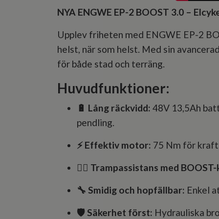
NYA ENGWE EP-2 BOOST 3.0 – Elcykeln
Upplev friheten med ENGWE EP-2 BOOST 
helst, när som helst. Med sin avancerad
för både stad och terräng.
Huvudfunktioner:
🔋 Lång räckvidd:
48V 13,5Ah bat
pendling.
⚡ Effektiv motor:
75 Nm för kraftf
🚴‍♂️ Trampassistans med BOOST-
🔧 Smidig och hopfällbar:
Enkel at
🛡️ Säkerhet först:
Hydrauliska bro