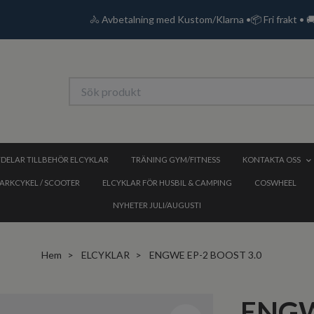
🚴 Avbetalning med Kustom/Klarna •📦 Fri frakt • 
DELAR TILLBEHÖR ELCYKLAR
TRÄNING GYM/FITNESS
KONTAKTA OSS
PARKCYKEL / SCOOTER
ELCYKLAR FÖR HUSBIL & CAMPING
COSWHEEL
NYHETER JULI/AUGUSTI
Hem
ELCYKLAR
ENGWE EP-2 BOOST 3.0
ENGW