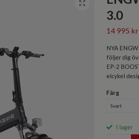
3.0
14 995 kr
NYA ENGWE 
följer dig 
EP-2 BOOST 3
elcykel desi
Färg
Svart
I lager