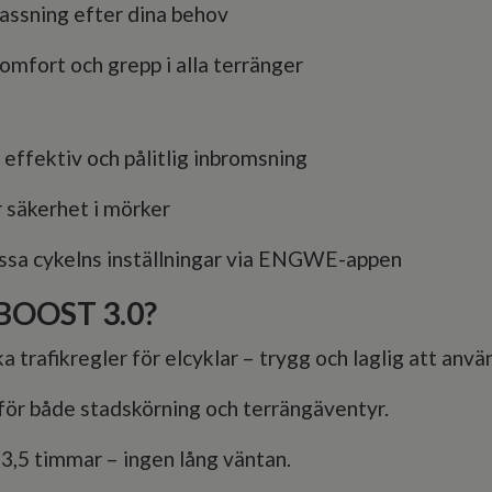
passning efter dina behov
omfort och grepp i alla terränger
effektiv och pålitlig inbromsning
r säkerhet i mörker
sa cykelns inställningar via ENGWE-appen
 BOOST 3.0?
ka trafikregler för elcyklar – trygg och laglig att anvä
för både stadskörning och terrängäventyr.
3,5 timmar – ingen lång väntan.