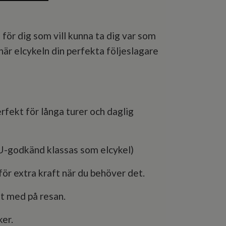
ör dig som vill kunna ta dig var som
här elcykeln din perfekta följeslagare
erfekt för långa turer och daglig
-godkänd klassas som elcykel)
r extra kraft när du behöver det.
lt med på resan.
ker.