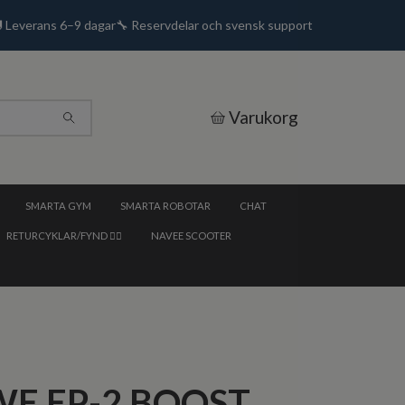
🚚 Leverans 6–9 dagar🔧 Reservdelar och svensk support
Varukorg
SMARTA GYM
SMARTA ROBOTAR
CHAT
RETURCYKLAR/FYND 🚴‍♂️
NAVEE SCOOTER
E EP-2 BOOST