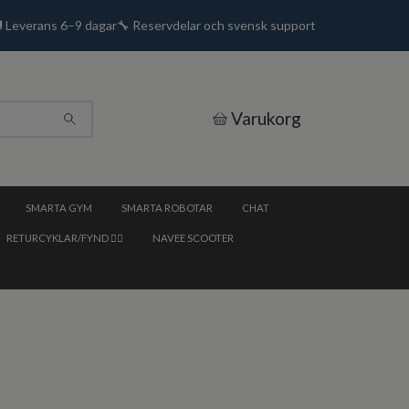
🚚 Leverans 6–9 dagar🔧 Reservdelar och svensk support
Varukorg
SMARTA GYM
SMARTA ROBOTAR
CHAT
RETURCYKLAR/FYND 🚴‍♂️
NAVEE SCOOTER