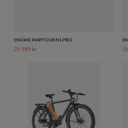
ENGWE MAPFOUR N1 PRO
E
23 989 kr
Sl