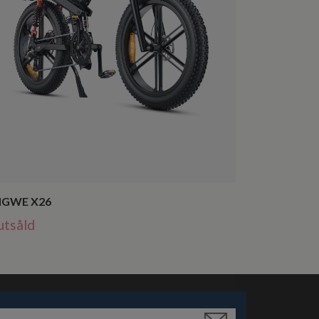
NGWE X26
utsåld