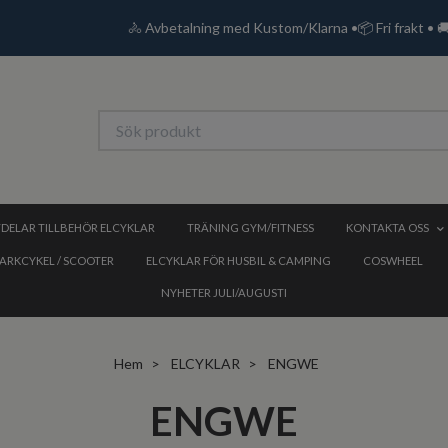
🚴 Avbetalning med Kustom/Klarna •📦 Fri frakt • 
DELAR TILLBEHÖR ELCYKLAR
TRÄNING GYM/FITNESS
KONTAKTA OSS
PARKCYKEL / SCOOTER
ELCYKLAR FÖR HUSBIL & CAMPING
COSWHEEL
NYHETER JULI/AUGUSTI
Hem
ELCYKLAR
ENGWE
ENGWE