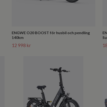
ENGWE O20 BOOST för husbil och pendling
EN
140km
Su
12 998 kr
18