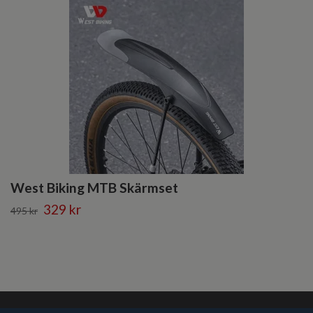
West Biking MTB Skärmset
329 kr
495 kr