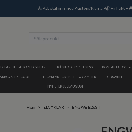
🚴 Avbetalning med Kustom/Klarna •📦 Fri frakt • 
DELAR TILLBEHÖR ELCYKLAR
TRÄNING GYM/FITNESS
KONTAKTA OSS
PARKCYKEL / SCOOTER
ELCYKLAR FÖR HUSBIL & CAMPING
COSWHEEL
NYHETER JULI/AUGUSTI
Hem
ELCYKLAR
ENGWE E26ST
ENGW