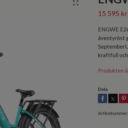
15 595 kr
ENGWE E26ST
äventyr6st g
SeptemberU
kraftfull och
Produkten är 
Dela
Artikelnummer