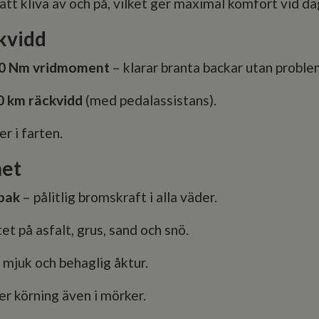
tt kliva av och på, vilket ger maximal komfort vid da
ckvidd
0 Nm vridmoment
– klarar branta backar utan proble
0 km räckvidd
(med pedalassistans).
r i farten.
het
bak
– pålitlig bromskraft i alla väder.
tet på asfalt, grus, sand och snö.
mjuk och behaglig åktur.
er körning även i mörker.