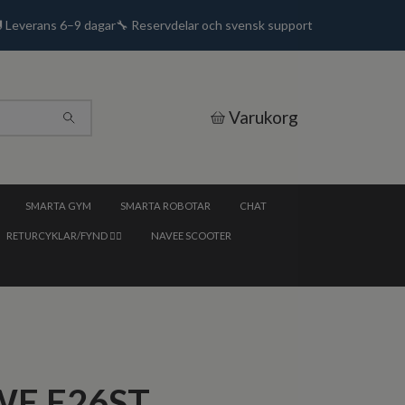
🚚 Leverans 6–9 dagar🔧 Reservdelar och svensk support
Varukorg
SMARTA GYM
SMARTA ROBOTAR
CHAT
RETURCYKLAR/FYND 🚴‍♂️
NAVEE SCOOTER
E E26ST