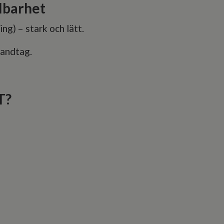
lbarhet
g) – stark och lätt.
handtag.
T?