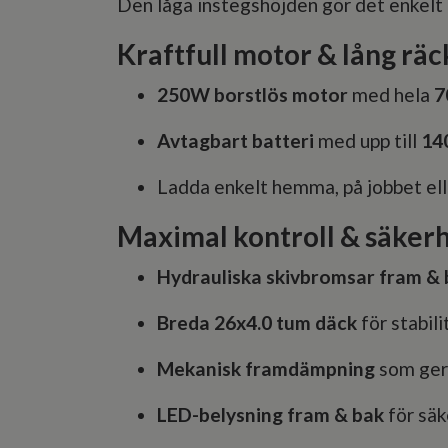
Den låga instegshöjden gör det enkelt a
Kraftfull motor & lång rä
250W borstlös motor
med hela
7
Avtagbart batteri
med upp till
14
Ladda enkelt hemma, på jobbet elle
Maximal kontroll & säker
Hydrauliska skivbromsar fram & 
Breda 26x4.0 tum däck
för stabili
Mekanisk framdämpning
som ger 
LED-belysning fram & bak
för säk